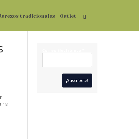
derezos tradicionales
Outlet
s
Correo Electrónico
*
én
e 18
*
Solo te enviaremos ofertas
y novedades.
*
No compartimos datos con
terceros.