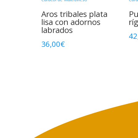
Aros tribales plata
Pu
lisa con adornos
rí
labrados
42
36,00
€