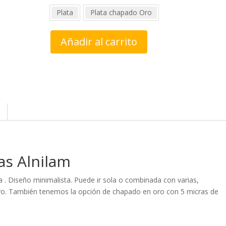
Plata
Plata chapado Oro
Pendientes
Añadir al carrito
estrellitas
Alnilam
cantidad
as Alnilam
la . Diseño minimalista. Puede ir sola o combinada con varias,
vo. También tenemos la opción de chapado en oro con 5 micras de