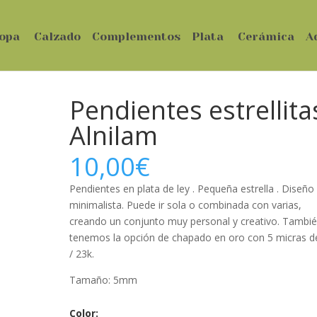
opa
Calzado
Complementos
Plata
Cerámica
A
Pendientes estrellita
Alnilam
10,00
€
Pendientes en plata de ley . Pequeña estrella . Diseño
minimalista. Puede ir sola o combinada con varias,
creando un conjunto muy personal y creativo. Tambi
tenemos la opción de chapado en oro con 5 micras d
/ 23k.
Tamaño: 5mm
Color