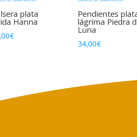
lsera plata
Pendientes plat
gida Hanna
lágrima Piedra 
Luna
,00
€
34,00
€