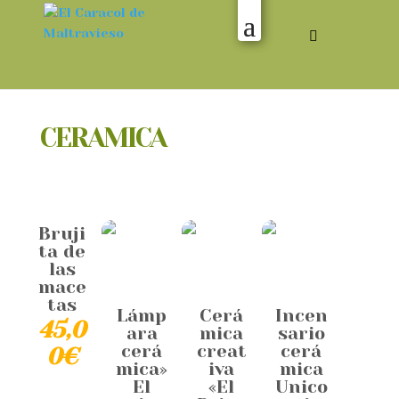
CERAMICA
Bruji
ta de
las
mace
tas
Lámp
Cerá
Incen
45,0
ara
mica
sario
cerá
creat
cerá
0
€
mica»
iva
mica
El
«El
Unico