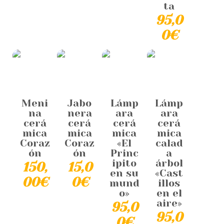
ta
95,0
0
€
Meni
Jabo
Lámp
Lámp
na
nera
ara
ara
cerá
cerá
cerá
cerá
mica
mica
mica
mica
Coraz
Coraz
«El
calad
ón
ón
Princ
a
ipito
árbol
150,
15,0
en su
«Cast
00
€
0
€
mund
illos
o»
en el
aire»
95,0
95,0
0
€