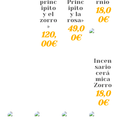
princ
Princ
rnio
ipito
ipito
18,0
y el
y la
0
€
zorro
rosa»
»
49,0
120,
0
€
00
€
Incen
sario
cerá
mica
Zorro
18,0
0
€