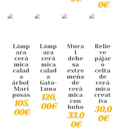
0
€
Lámp
Lámp
Mura
Relie
ara
ara
l
ve
cerá
cerá
dehe
pájar
mica
mica
sa
o
calad
calad
extre
celta
a
a
meña
de
árbol
Gato-
de
cerá
Mari
Luna
cerá
mica
posas
mica
creat
120,
con
iva
105,
00
€
buho
30,0
00
€
33,0
0
€
0
€