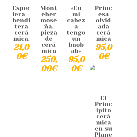
Espec
Mont
«En
Princ
iera –
eher
mi
esa
bendi
mose
cabez
olvid
tera
ña,
a
ada
cerá
pieza
tengo
cerá
mica.
de
un
mica
cerá
baob
21,0
95,0
mica
ab»
0
€
0
€
250,
95,0
00
€
0
€
El
Princ
ipito
cerá
mica
en su
Plane