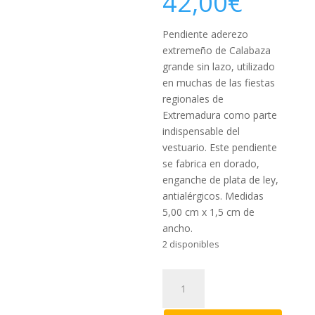
42,00
€
Pendiente aderezo
extremeño de Calabaza
grande sin lazo, utilizado
en muchas de las fiestas
regionales de
Extremadura como parte
indispensable del
vestuario. Este pendiente
se fabrica en dorado,
enganche de plata de ley,
antialérgicos. Medidas
5,00 cm x 1,5 cm de
ancho.
2 disponibles
Pendiente
Aderezo
Extremeño