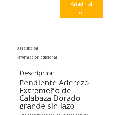
Añadir al
de
Calabaza
carrito
Dorado
grande
sin
lazo
cantidad
Descripción
Información adicional
Descripción
Pendiente Aderezo
Extremeño de
Calabaza Dorado
grande sin lazo