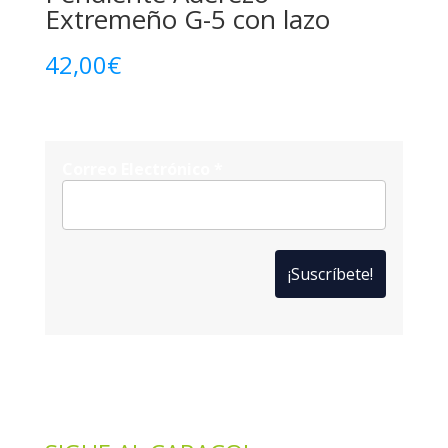
Extremeño G-5 con lazo
42,00
€
Correo Electrónico
*
*
Solo te enviaremos ofertas y novedades.
*
No compartimos datos con terceros.