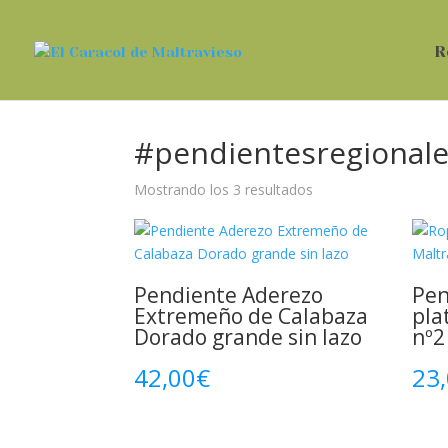
R
#pendientesregional
Ordenado
Mostrando los 3 resultados
por
los
últimos
Pendiente Aderezo
Pen
Extremeño de Calabaza
pla
Dorado grande sin lazo
nº2
42,00
€
23