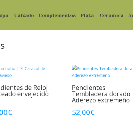
opa
Calzado
Complementos
Plata
Cerámica
A
es
dientes de Reloj
Pendientes
teado envejecido
Tembladera dorado
Aderezo extremeño
,00
€
52,00
€