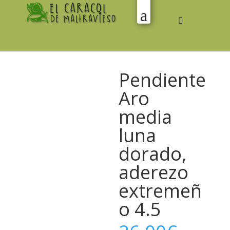
Pendiente
Aro
media
luna
dorado,
aderezo
extremeñ
o 4.5