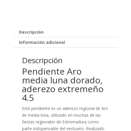
dorado,
aderezo
extremeño
4.5
cantidad
Descripción
Información adicional
Descripción
Pendiente Aro
media luna dorado,
aderezo extremeño
4.5
Este pendiente es un aderezo regional de Aro
de media luna, utilizado en muchas de las
fiestas regionales de Extremadura como
parte indispensable del vestuario. Realizado