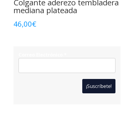
Colgante aderezo tembladera
mediana plateada
46,00
€
Correo Electrónico
*
*
Solo te enviaremos ofertas y novedades.
*
No compartimos datos con terceros.