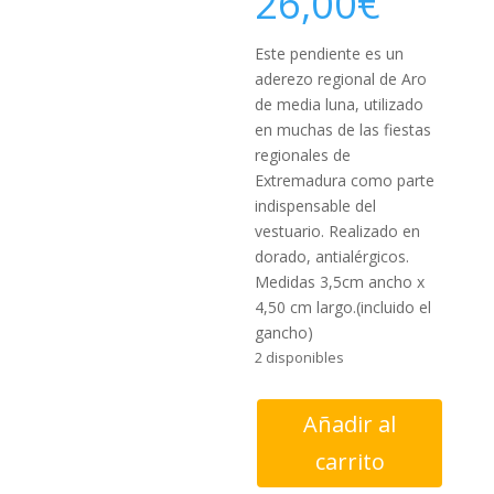
26,00
€
Este pendiente es un
aderezo regional de Aro
de media luna, utilizado
en muchas de las fiestas
regionales de
Extremadura como parte
indispensable del
vestuario. Realizado en
dorado, antialérgicos.
Medidas 3,5cm ancho x
4,50 cm largo.(incluido el
gancho)
2 disponibles
Pendiente
Añadir al
Aro
carrito
media
luna