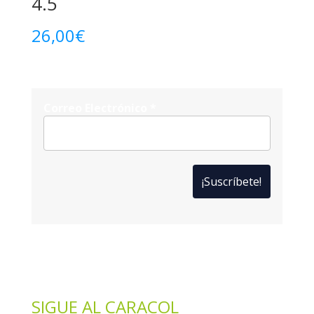
4.5
26,00
€
Correo Electrónico
*
*
Solo te enviaremos ofertas y novedades.
*
No compartimos datos con terceros.
SIGUE AL CARACOL