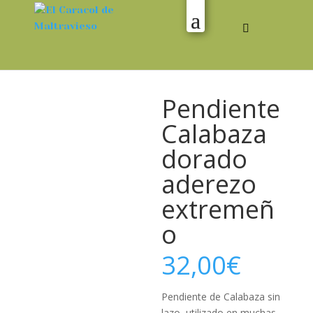
Pendiente
Calabaza
dorado
aderezo
extremeñ
o
32,00
€
Pendiente de Calabaza sin
lazo ,utilizado en muchas