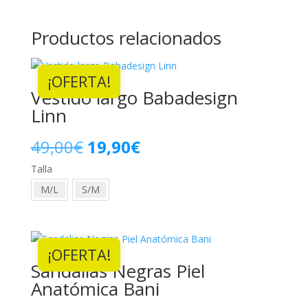
Productos relacionados
¡OFERTA!
Vestido largo Babadesign
Linn
El
El
49,00
€
19,90
€
Talla
precio
precio
M/L
S/M
original
actual
era:
es:
¡OFERTA!
49,00€.
19,90€.
Sandalias Negras Piel
Anatómica Bani