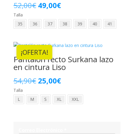
El
El
52,00
€
49,00
€
Talla
precio
precio
35
36
37
38
39
40
41
original
actual
era:
es:
¡OFERTA!
52,00€.
49,00€.
Pantalón recto Surkana lazo
en cintura Liso
El
El
54,90
€
25,00
€
Talla
precio
precio
L
M
S
XL
XXL
original
actual
era:
es:
54,90€.
25,00€.
Correo Electrónico
*