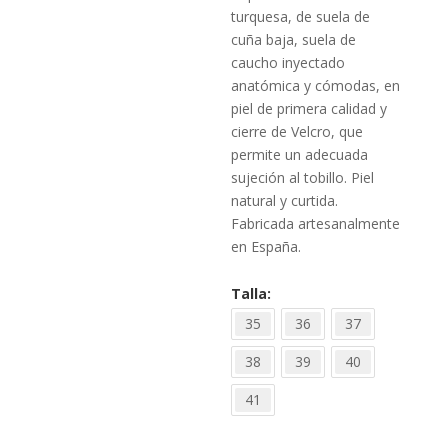
actual
73,00
es:
turquesa, de suela de
66,00
cuña baja, suela de
caucho inyectado
anatómica y cómodas, en
piel de primera calidad y
cierre de Velcro, que
permite un adecuada
sujeción al tobillo. Piel
natural y curtida.
Fabricada artesanalmente
en España.
Talla
35
36
37
38
39
40
41