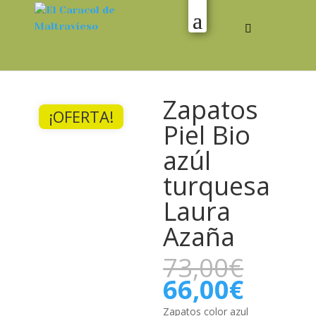
Zapatos
¡OFERTA!
Piel Bio
azúl
turquesa
Laura
Azaña
El
73,00
€
preci
El
66,00
€
origi
preci
era:
Zapatos color azul