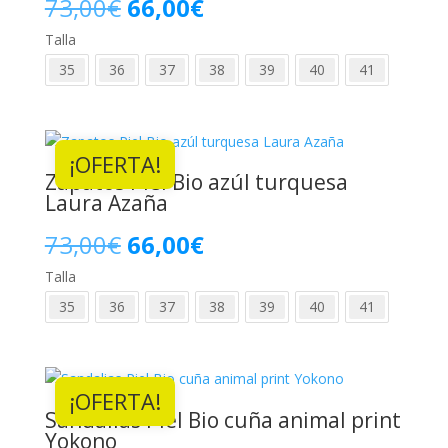
El
El
73,00
€
66,00
€
Talla
precio
precio
35
36
37
38
39
40
41
original
actual
era:
es:
¡OFERTA!
73,00€.
66,00€.
Zapatos Piel Bio azúl turquesa
Laura Azaña
El
El
73,00
€
66,00
€
Talla
precio
precio
35
36
37
38
39
40
41
original
actual
era:
es:
¡OFERTA!
73,00€.
66,00€.
Sandalias Piel Bio cuña animal print
Yokono