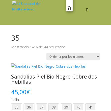
35
Ordenado
Mostrando 1–16 de 44 resultados
por
los
últimos
Sandalias Piel Bio Negro-Cobre dos
Hebillas
45,00
€
Talla
35
36
37
38
39
40
41