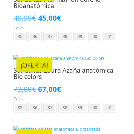
Bioanatómica
El
El
49,99
€
45,00
€
Talla
precio
precio
35
36
37
38
39
40
41
original
actual
era:
es:
¡OFERTA!
49,99€.
45,00€.
Sandalias Laura Azaña anatómica
Bio colors
El
El
73,00
€
67,00
€
Talla
precio
precio
35
36
37
38
39
40
41
original
actual
era:
es: