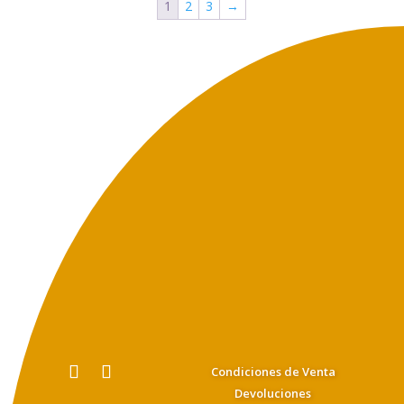
59,00€.
54,00€.
1
2
3
→
Condiciones de Venta
Devoluciones