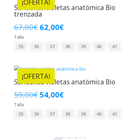
¡OFERTA!
73,00€.
67,00€.
Sandalias violetas anatómica Bio
trenzada
El
El
67,00
€
62,00
€
Talla
precio
precio
35
36
37
38
39
40
41
original
actual
era:
es:
¡OFERTA!
67,00€.
62,00€.
Sandalias violetas anatómica Bio
El
El
59,00
€
54,00
€
Talla
precio
precio
35
36
37
38
39
40
41
original
actual
era:
es: