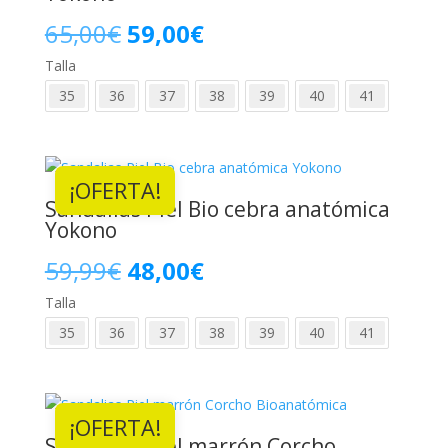
El
El
65,00
€
59,00
€
Talla
precio
precio
35
36
37
38
39
40
41
original
actual
era:
es:
¡OFERTA!
65,00€.
59,00€.
Sandalias Piel Bio cebra anatómica
Yokono
El
El
59,99
€
48,00
€
Talla
precio
precio
35
36
37
38
39
40
41
original
actual
era:
es:
¡OFERTA!
59,99€.
48,00€.
Sandalias Piel marrón Corcho