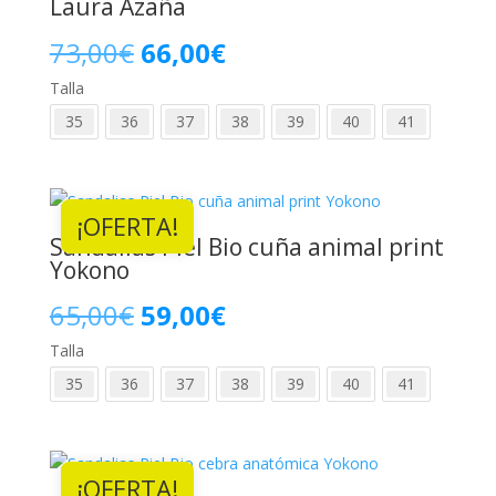
Laura Azaña
El
El
73,00
€
66,00
€
Talla
precio
precio
35
36
37
38
39
40
41
original
actual
era:
es:
¡OFERTA!
73,00€.
66,00€.
Sandalias Piel Bio cuña animal print
Yokono
El
El
65,00
€
59,00
€
Talla
precio
precio
35
36
37
38
39
40
41
original
actual
era:
es:
¡OFERTA!
65,00€.
59,00€.