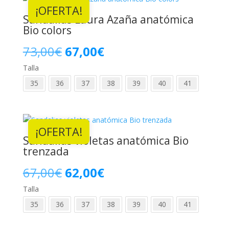
¡OFERTA!
49,99€.
45,00€.
Sandalias Laura Azaña anatómica
Bio colors
El
El
73,00
€
67,00
€
Talla
precio
precio
35
36
37
38
39
40
41
original
actual
era:
es:
¡OFERTA!
73,00€.
67,00€.
Sandalias violetas anatómica Bio
trenzada
El
El
67,00
€
62,00
€
Talla
precio
precio
35
36
37
38
39
40
41
original
actual