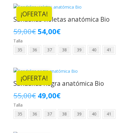
era:
es:
¡OFERTA!
67,00€.
62,00€.
Sandalias violetas anatómica Bio
El
El
59,00
€
54,00
€
Talla
precio
precio
35
36
37
38
39
40
41
original
actual
era:
es:
¡OFERTA!
59,00€.
54,00€.
Sandalias negra anatómica Bio
El
El
55,00
€
49,00
€
Talla
precio
precio
35
36
37
38
39
40
41
original
actual
era:
es: