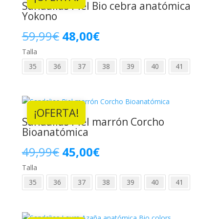
Sandalias Piel Bio cebra anatómica
Yokono
El
El
59,99
€
48,00
€
Talla
precio
precio
35
36
37
38
39
40
41
original
actual
era:
es:
¡OFERTA!
59,99€.
48,00€.
Sandalias Piel marrón Corcho
Bioanatómica
El
El
49,99
€
45,00
€
Talla
precio
precio
35
36
37
38
39
40
41
original
actual
era:
es: