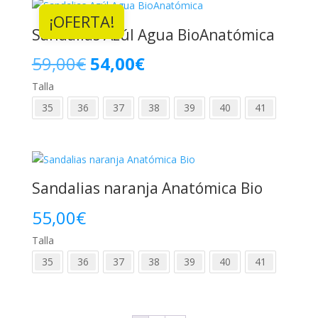
¡OFERTA!
55,00€.
49,00€.
Sandalias Azúl Agua BioAnatómica
El
El
59,00
€
54,00
€
Talla
precio
precio
35
36
37
38
39
40
41
original
actual
era:
es:
59,00€.
54,00€.
Sandalias naranja Anatómica Bio
55,00
€
Talla
35
36
37
38
39
40
41