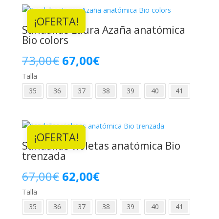
era:
es:
¡OFERTA!
49,99€.
45,00€.
Sandalias Laura Azaña anatómica
Bio colors
El
El
73,00
€
67,00
€
Talla
precio
precio
35
36
37
38
39
40
41
original
actual
era:
es:
¡OFERTA!
73,00€.
67,00€.
Sandalias violetas anatómica Bio
trenzada
El
El
67,00
€
62,00
€
Talla
precio
precio
35
36
37
38
39
40
41
original
actual