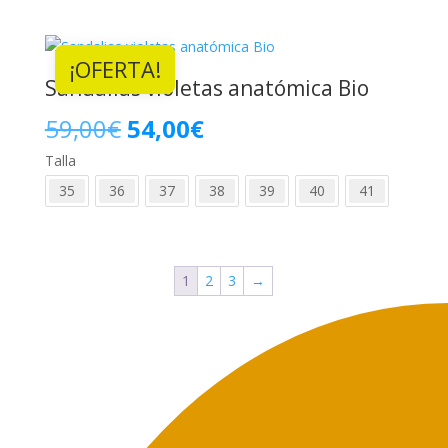
era:
es:
¡OFERTA!
67,00€.
62,00€.
Sandalias violetas anatómica Bio
El
El
59,00
€
54,00
€
Talla
precio
precio
35
36
37
38
39
40
41
original
actual
era:
es:
59,00€.
54,00€.
1
2
3
→