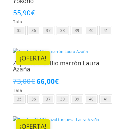
Yokono
55,90
€
Talla
35
36
37
38
39
40
41
¡OFERTA!
Zapatos Piel Bio marrón Laura
Azaña
El
El
73,00
€
66,00
€
Talla
precio
precio
35
36
37
38
39
40
41
original
actual
era:
es:
¡OFERTA!
73,00€.
66,00€.