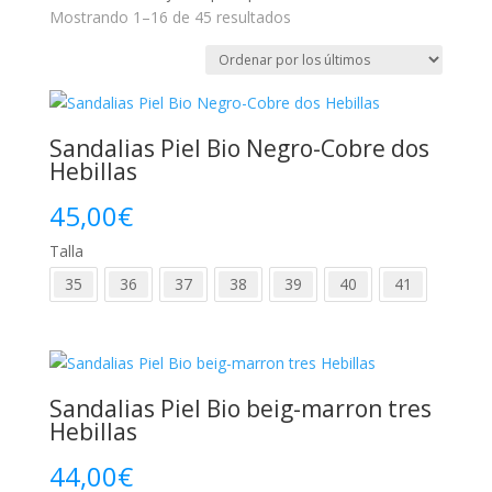
Ordenado
Mostrando 1–16 de 45 resultados
por
los
últimos
Sandalias Piel Bio Negro-Cobre dos
Hebillas
45,00
€
Talla
35
36
37
38
39
40
41
Sandalias Piel Bio beig-marron tres
Hebillas
44,00
€