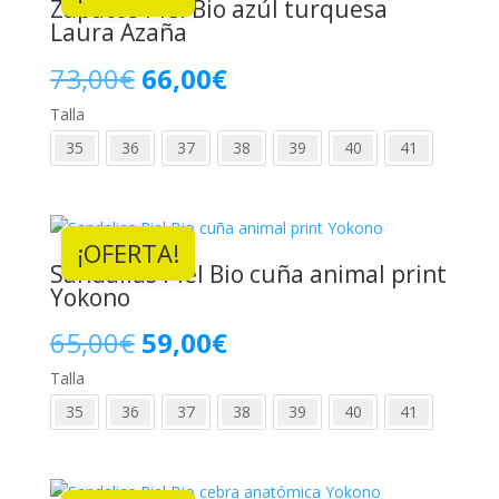
Zapatos Piel Bio azúl turquesa
Laura Azaña
El
El
73,00
€
66,00
€
Talla
precio
precio
35
36
37
38
39
40
41
original
actual
era:
es:
¡OFERTA!
73,00€.
66,00€.
Sandalias Piel Bio cuña animal print
Yokono
El
El
65,00
€
59,00
€
Talla
precio
precio
35
36
37
38
39
40
41
original
actual
era:
es: