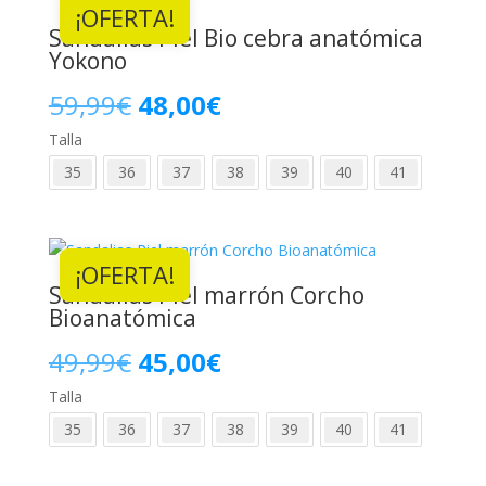
¡OFERTA!
65,00€.
59,00€.
Sandalias Piel Bio cebra anatómica
Yokono
El
El
59,99
€
48,00
€
Talla
precio
precio
35
36
37
38
39
40
41
original
actual
era:
es:
¡OFERTA!
59,99€.
48,00€.
Sandalias Piel marrón Corcho
Bioanatómica
El
El
49,99
€
45,00
€
Talla
precio
precio
35
36
37
38
39
40
41
original
actual