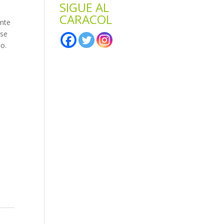
SIGUE AL
CARACOL
ente
 se
o.