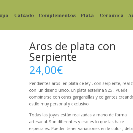
opa
Calzado
Complementos
Plata
Cerámica
A
Aros de plata con
Serpiente
24,00
€
Pendientes aros en plata de ley , con serpiente, reali
con un diseño único. En plata esterlina 925 . Puede
combinarse con otras gargantillas y colgantes creand
estilo muy personal y exclusivo.
Todas las joyas están realizadas a mano de forma
artesanal. Son diferentes y eso es lo que las hace
especiales. Pueden tener variaciones en le color , deb