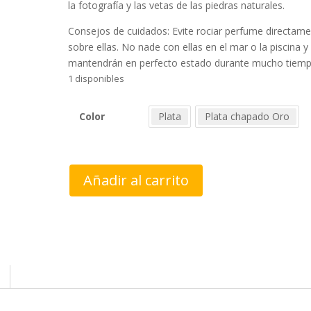
la fotografía y las vetas de las piedras naturales.
Consejos de cuidados: Evite rociar perfume directam
sobre ellas. No nade con ellas en el mar o la piscina y
mantendrán en perfecto estado durante mucho tiemp
1 disponibles
Plata
Plata chapado Oro
Color
Aros
Añadir al carrito
de
plata
con
Serpiente
cantidad