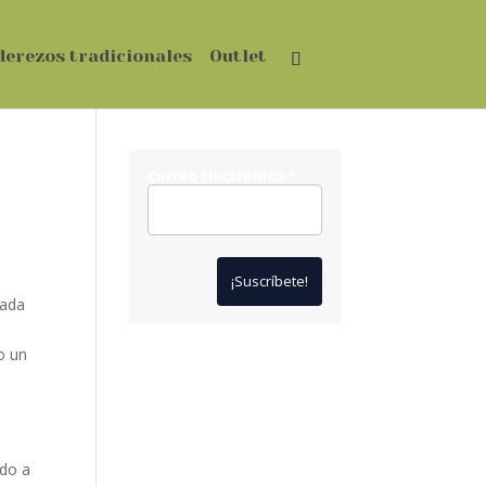
derezos tradicionales
Outlet
Correo Electrónico
*
zada
o un
*
Solo te enviaremos ofertas
y novedades.
*
No compartimos datos con
terceros.
ido a