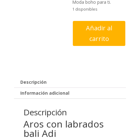
Moda boho para ti.
1 disponibles
Aros
Añadir al
con
carrito
labrados
bali
Adi
cantidad
Descripción
Información adicional
Descripción
Aros con labrados
bali Adi