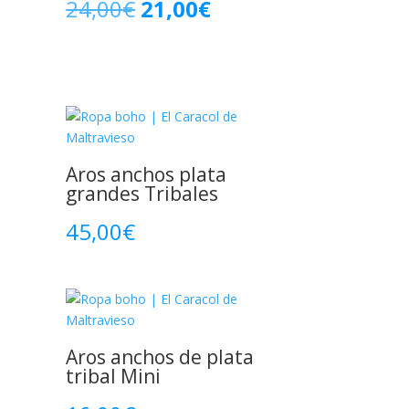
El
El
24,00
€
21,00
€
precio
precio
original
actual
era:
es:
24,00€.
21,00€.
Aros anchos plata
grandes Tribales
45,00
€
a
Aros anchos de plata
tribal Mini