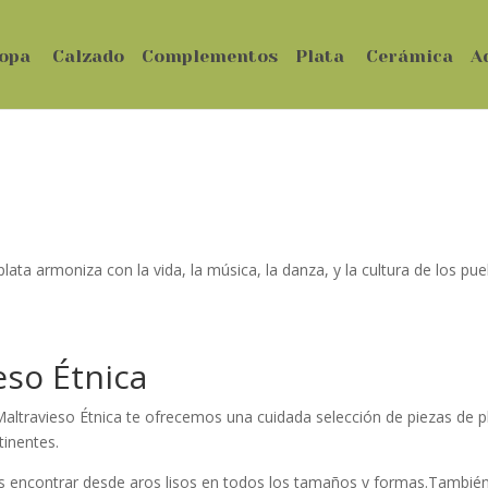
opa
Calzado
Complementos
Plata
Cerámica
A
lata armoniza con la vida, la música, la danza, y la cultura de los pu
eso Étnica
altravieso Étnica te ofrecemos una cuidada selección de piezas de pl
tinentes.
s encontrar desde aros lisos en todos los tamaños y formas.También