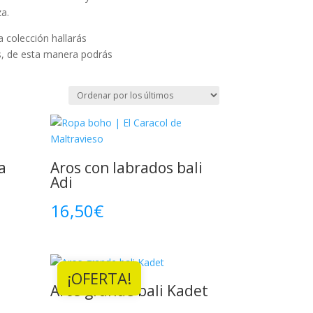
za.
a colección hallarás
s, de esta manera podrás
a
Aros con labrados bali
Adi
16,50
€
¡OFERTA!
Aros grande bali Kadet