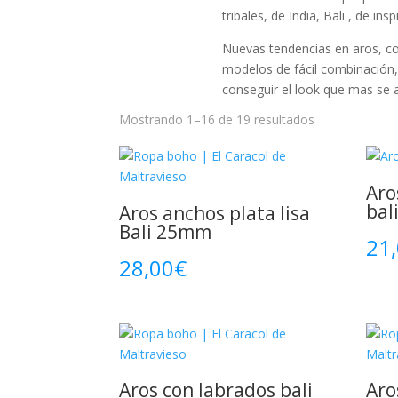
tribales, de India, Bali , de in
Nuevas tendencias en aros, con
modelos de fácil combinación
conseguir el look que mas se 
Ordenado
Mostrando 1–16 de 19 resultados
por
los
últimos
Aro
bal
Aros anchos plata lisa
Bali 25mm
21
28,00
€
Aros con labrados bali
Aro