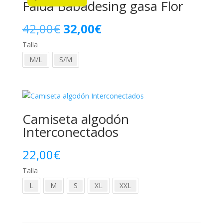
Falda Babadesing gasa Flor
El
El
42,00
€
32,00
€
Talla
precio
precio
M/L
S/M
original
actual
era:
es:
42,00€.
32,00€.
Camiseta algodón
Interconectados
22,00
€
Talla
L
M
S
XL
XXL