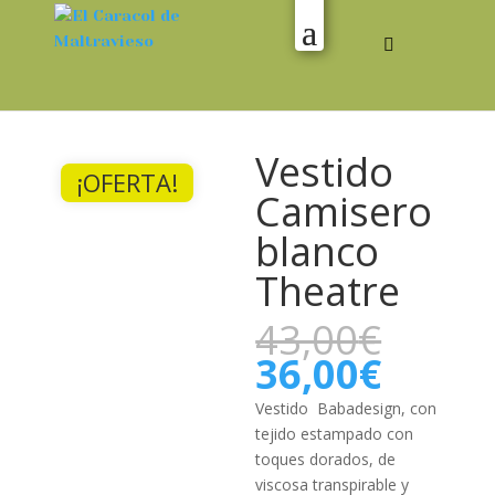
Vestido
¡OFERTA!
Camisero
blanco
Theatre
El
43,00
€
preci
El
36,00
€
origi
preci
era:
actual
Vestido Babadesign, con
43,00
es:
tejido estampado con
36,00
toques dorados, de
viscosa transpirable y