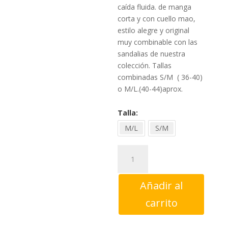
caída fluida. de manga
corta y con cuello mao,
estilo alegre y original
muy combinable con las
sandalias de nuestra
colección. Tallas
combinadas S/M ( 36-40)
o M/L.(40-44)aprox.
Talla
M/L
S/M
Vestido
Camisero
blanco
Añadir al
Theatre
cantidad
carrito