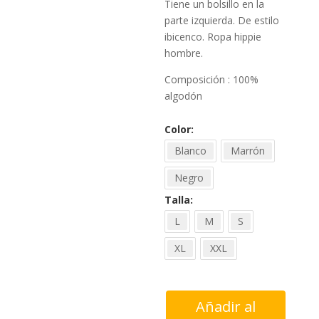
Tiene un bolsillo en la
parte izquierda. De estilo
ibicenco. Ropa hippie
hombre.
Composición : 100%
algodón
Color
Blanco
Marrón
Negro
Talla
L
M
S
XL
XXL
Camisa
Añadir al
algodón