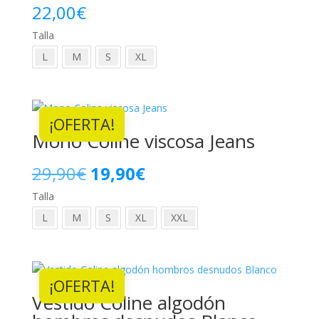
22,00
€
Talla
L
M
S
XL
¡OFERTA!
Mono Coline viscosa Jeans
El
El
29,90
€
19,90
€
Talla
precio
precio
L
M
S
XL
XXL
original
actual
era:
es:
¡OFERTA!
29,90€.
19,90€.
Vestido Coline algodón