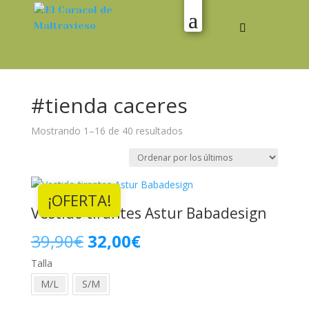
#tienda caceres
Ordenado
Mostrando 1–16 de 40 resultados
por
los
últimos
¡OFERTA!
Vestido tirantes Astur Babadesign
El
El
39,90
€
32,00
€
Talla
precio
precio
M/L
S/M
original
actual