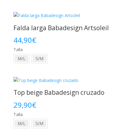
era:
es:
39,90€.
29,90€.
Falda larga Babadesign Artsoleil
44,90
€
Talla
M/L
S/M
Top beige Babadesign cruzado
29,90
€
Talla
M/L
S/M