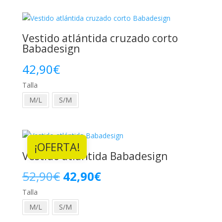
Vestido atlántida cruzado corto
Babadesign
42,90
€
Talla
M/L
S/M
¡OFERTA!
Vestido atlántida Babadesign
El
El
52,90
€
42,90
€
Talla
precio
precio
M/L
S/M
original
actual