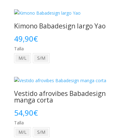
era:
es:
52,90€.
42,90€.
Kimono Babadesign largo Yao
49,90
€
Talla
M/L
S/M
Vestido afrovibes Babadesign
manga corta
54,90
€
Talla
M/L
S/M