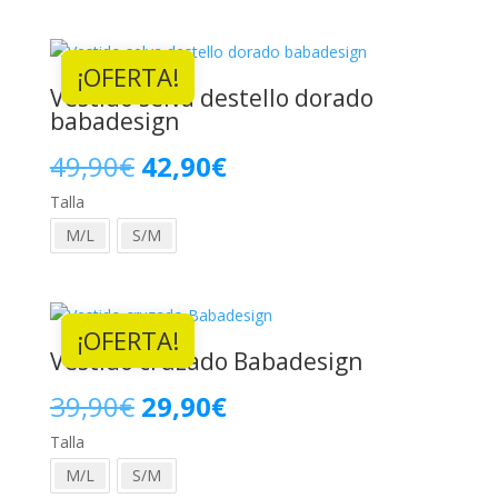
era:
es:
¡OFERTA!
49,90€.
42,90€.
Vestido selva destello dorado
babadesign
El
El
49,90
€
42,90
€
Talla
precio
precio
M/L
S/M
original
actual
era:
es:
¡OFERTA!
49,90€.
42,90€.
Vestido cruzado Babadesign
El
El
39,90
€
29,90
€
Talla
precio
precio
M/L
S/M
original
actual