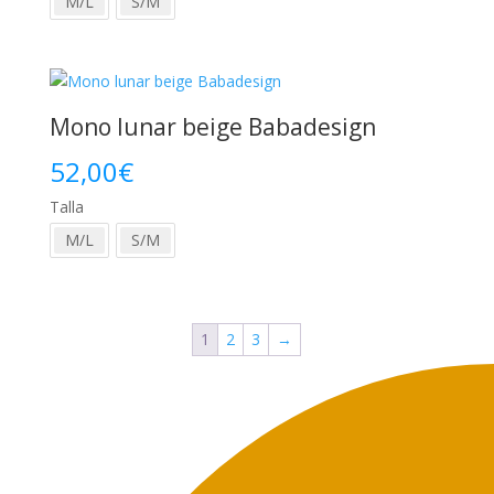
M/L
S/M
Mono lunar beige Babadesign
52,00
€
Talla
M/L
S/M
1
2
3
→