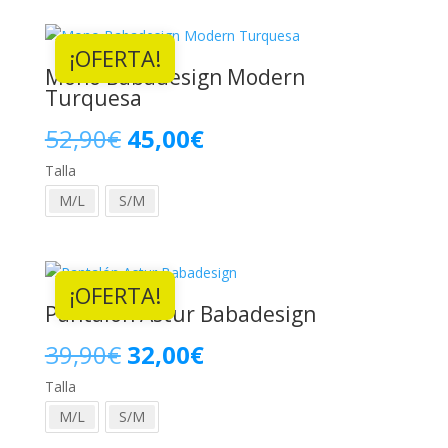
era:
es:
¡OFERTA!
39,90€.
32,00€.
Mono Babadesign Modern
Turquesa
El
El
52,90
€
45,00
€
Talla
precio
precio
M/L
S/M
original
actual
era:
es:
¡OFERTA!
52,90€.
45,00€.
Pantalón Astur Babadesign
El
El
39,90
€
32,00
€
Talla
precio
precio
M/L
S/M
original
actual