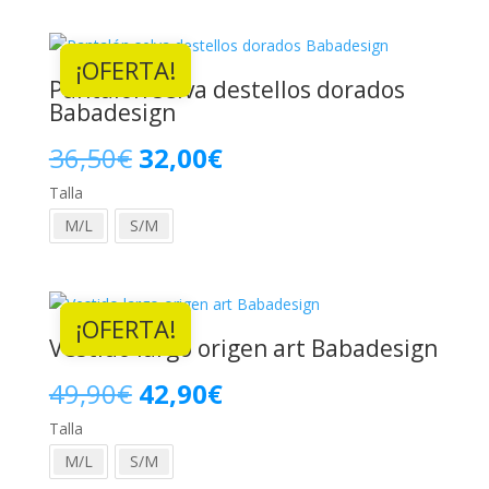
era:
es:
¡OFERTA!
39,90€.
32,00€.
Pantalón selva destellos dorados
Babadesign
El
El
36,50
€
32,00
€
Talla
precio
precio
M/L
S/M
original
actual
era:
es:
¡OFERTA!
36,50€.
32,00€.
Vestido largo origen art Babadesign
El
El
49,90
€
42,90
€
Talla
precio
precio
M/L
S/M
original
actual