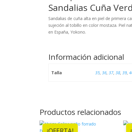
Sandalias Cuña Ver
Sandalias de cuña alta en piel de primera c
sujeción al tobillo en color mostaza. Piel n
en España, Yokono.
Información adicional
Talla
35
,
36
,
37
,
38
,
39
,
4
Productos relacionados
¡OFERTA!