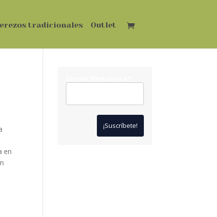
erezos tradicionales
Outlet
Correo Electrónico
*
a
.
a en
en
*
Solo te enviaremos ofertas
y novedades.
*
No compartimos datos con
terceros.