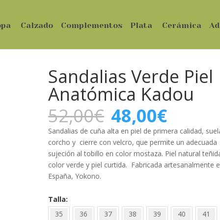
opa
Calzado
Complementos
Plata
Cerámica
Ad
Sandalias Verde Piel
Anatómica Kadou
El
El
52,00
€
48,00
€
precio
precio
original
actual
Sandalias de cuña alta en piel de primera calidad, suel
era:
es:
corcho y cierre con velcro, que permite un adecuada
52,00€.
48,00€
sujeción al tobillo en color mostaza. Piel natural teñid
color verde y piel curtida. Fabricada artesanalmente 
España, Yokono.
Talla
35
36
37
38
39
40
41