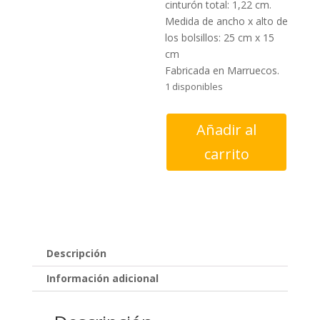
cinturón total: 1,22 cm.
Medida de ancho x alto de
los bolsillos: 25 cm x 15
cm
Fabricada en Marruecos.
1 disponibles
Riñonera
Añadir al
Fez
carrito
cuero
clara
cantidad
Descripción
Información adicional