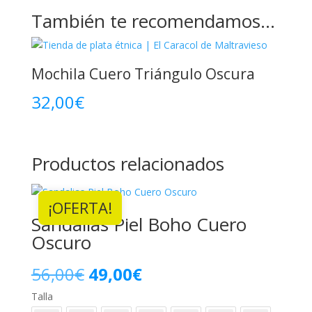
También te recomendamos…
Mochila Cuero Triángulo Oscura
32,00
€
Productos relacionados
¡OFERTA!
Sandalias Piel Boho Cuero
Oscuro
El
El
56,00
€
49,00
€
Talla
precio
precio