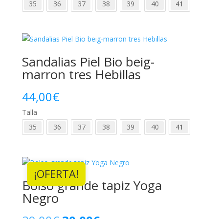
35
36
37
38
39
40
41
original
actual
era:
es:
56,00€.
49,00€.
Sandalias Piel Bio beig-
marron tres Hebillas
44,00
€
Talla
35
36
37
38
39
40
41
¡OFERTA!
Bolso grande tapiz Yoga
Negro