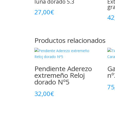
luna dorado 5.3
Ex
gr
27,00
€
42
Productos relacionados
Pendiente Aderezo
Ga
extremeño Reloj
nº
dorado Nº5
75
32,00
€