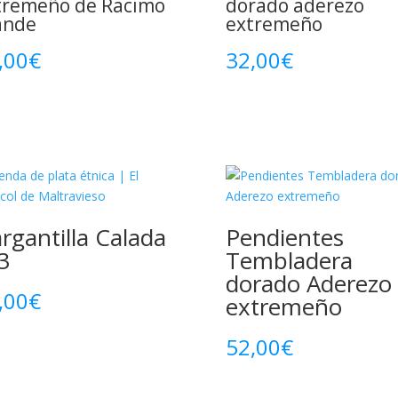
tremeño de Racimo
dorado aderezo
ande
extremeño
,00
€
32,00
€
rgantilla Calada
Pendientes
3
Tembladera
dorado Aderezo
,00
€
extremeño
52,00
€