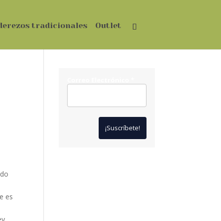
derezos tradicionales
Outlet
Correo Electrónico
*
*
Solo te enviaremos ofertas
ado
y novedades.
*
No compartimos datos con
e es
terceros.
ey,