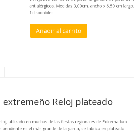
antialérgicos. Medidas 3,00cm. ancho x 6,50 cm largo
1 disponibles
Pendientes
Añadir al carrito
Reloj
plateado
envejecido
nº
5
Aderezo
Extremeño
cantidad
 extremeño Reloj plateado
loj, utilizado en muchas de las fiestas regionales de Extremadura
te pendiente es el más grande de la gama, se fabrica en plateado