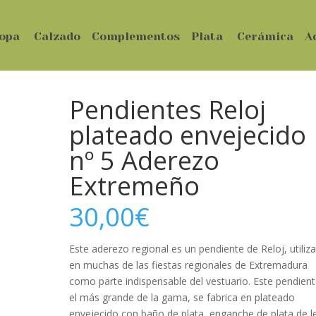
opa
Calzado
Complementos
Plata
Cerámica
A
Pendientes Reloj
plateado envejecido
nº 5 Aderezo
Extremeño
30,00
€
Este aderezo regional es un pendiente de Reloj, utiliz
en muchas de las fiestas regionales de Extremadura
como parte indispensable del vestuario. Este pendient
el más grande de la gama, se fabrica en plateado
envejecido con baño de plata, enganche de plata de l