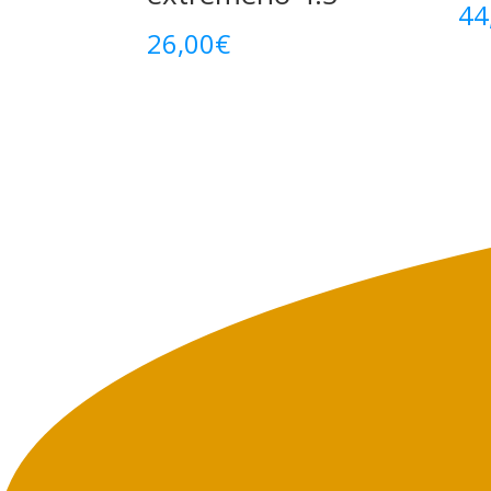
44
26,00
€