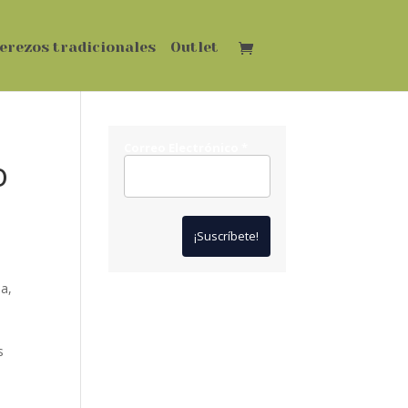
erezos tradicionales
Outlet
a
Correo Electrónico
*
o
a,
*
Solo te enviaremos ofertas
y novedades.
s
*
No compartimos datos con
terceros.