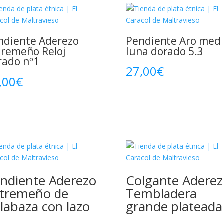
ndiente Aderezo
Pendiente Aro med
tremeño Reloj
luna dorado 5.3
rado nº1
27,00
€
,00
€
ndiente Aderezo
Colgante Adere
tremeño de
Tembladera
labaza con lazo
grande plateada