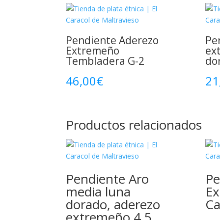
Pendiente Aderezo
Pe
Extremeño
ex
Tembladera G-2
do
46,00
€
21
Productos relacionados
Pendiente Aro
Pe
media luna
Ex
dorado, aderezo
Ca
extremeño 4.5