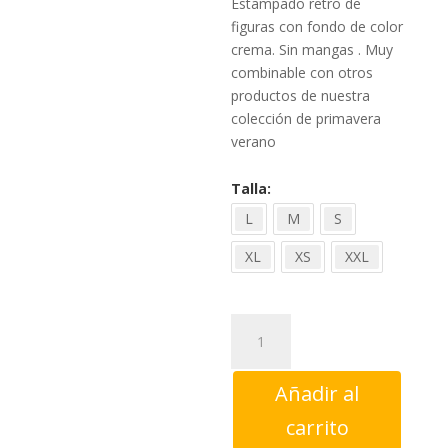
43,90
Estampado retro de
figuras con fondo de color
crema. Sin mangas . Muy
combinable con otros
productos de nuestra
colección de primavera
verano
Talla
L
M
S
XL
XS
XXL
Vestido
azul
Marrakech
Añadir al
Pepaloves
cantidad
carrito