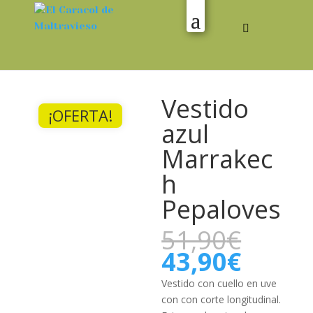
Vestido
¡OFERTA!
azul
Marrakec
h
Pepaloves
El
51,90
€
preci
El
43,90
€
origi
preci
era:
actual
Vestido con cuello en uve
51,90
es:
con con corte longitudinal.