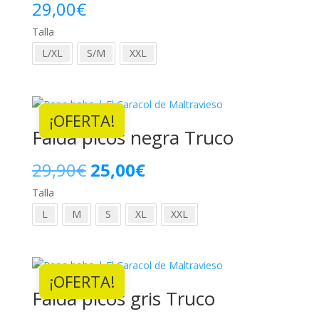
29,00
€
Talla
L/XL
S/M
XXL
¡OFERTA!
Falda picos negra Truco
El
El
29,90
€
25,00
€
Talla
precio
precio
L
M
S
XL
XXL
original
actual
era:
es:
¡OFERTA!
29,90€.
25,00€.
Falda picos gris Truco