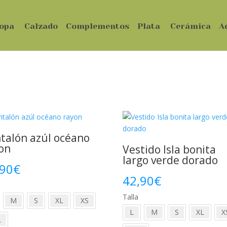
opa
Calzado
Complementos
Plata
Cerámica
A
talón azúl océano
on
Vestido Isla bonita
largo verde dorado
,90
€
42,90
€
Talla
M
S
XL
XS
L
M
S
XL
X
L