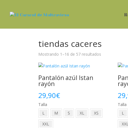
R
tiendas caceres
Ordenado
Mostrando 1–16 de 57 resultados
por
los
últimos
Pantalón azúl Istan
Pan
rayón
ray
29,90
€
29
Talla
Talla
L
M
S
XL
XS
L
XXL
XX