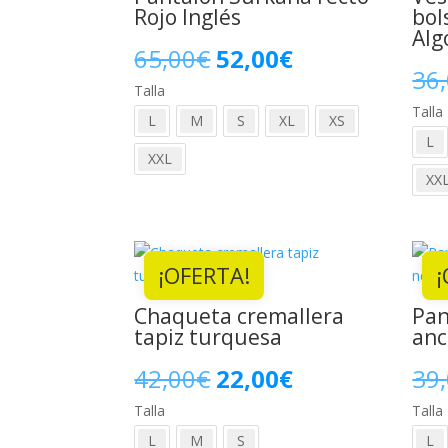
Rojo Inglés
bol
Alg
El
El
65,00
€
52,00
€
36
Talla
precio
precio
Talla
L
M
S
XL
XS
original
actual
L
XXL
era:
es:
XX
65,00€.
52,00€.
¡OFERTA!
¡
Chaqueta cremallera
Pan
tapiz turquesa
anc
El
El
42,00
€
22,00
€
39
Talla
precio
precio
Talla
L
M
S
L