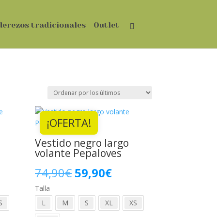
derezos tradicionales
Outlet
¡OFERTA!
Vestido negro largo
volante Pepaloves
El
El
74,90
€
59,90
€
Talla
precio
precio
S
L
M
S
XL
XS
original
actual