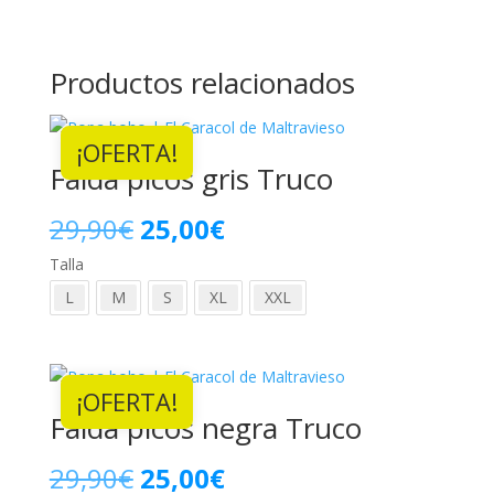
Productos relacionados
¡OFERTA!
Falda picos gris Truco
El
El
29,90
€
25,00
€
Talla
precio
precio
L
M
S
XL
XXL
original
actual
era:
es:
¡OFERTA!
29,90€.
25,00€.
Falda picos negra Truco
El
El
29,90
€
25,00
€