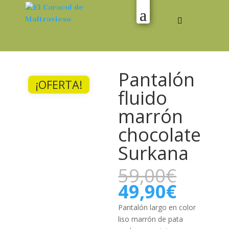
Pantalón
¡OFERTA!
fluido
marrón
chocolate
Surkana
El
59,00
€
preci
El
49,90
€
origi
preci
era:
actual
Pantalón largo en color
59,00
es:
liso marrón de pata