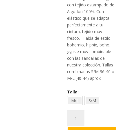
actual
39,00
es:
con tejido estampado de
34,00
Algodón 100%. Con
elástico que se adapta
perfectamente a tu
cintura, tejido muy
fresco. Falda de estilo
bohemio, hippie, boho,
gypsie muy combinable
con las sandalias de
nuestra colección. Tallas
combinadas S/M 36-40 o
M/L.(40-44) aprox.
Talla
M/L
S/M
Falda
larga
Babadesign