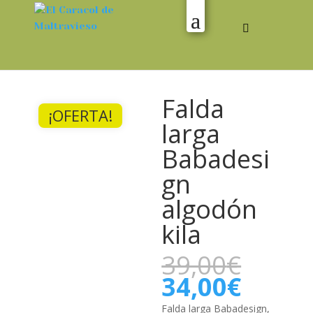
Falda
¡OFERTA!
larga
Babadesi
gn
algodón
kila
El
39,00
€
preci
El
34,00
€
origi
preci
era:
Falda larga Babadesign,