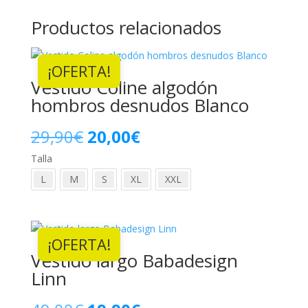
Productos relacionados
¡OFERTA!
Vestido Coline algodón
hombros desnudos Blanco
El
El
29,90
€
20,00
€
Talla
precio
precio
L
M
S
XL
XXL
original
actual
era:
es:
¡OFERTA!
29,90€.
20,00€.
Vestido largo Babadesign
Linn