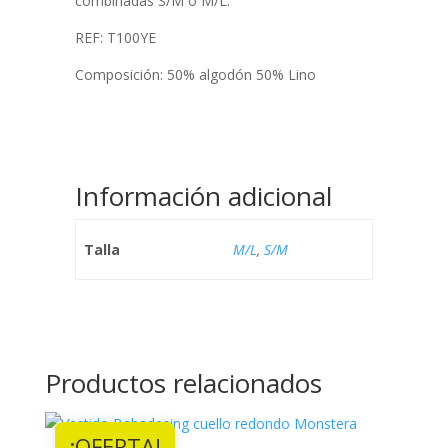
combinadas S/M o M/L.
REF: T100YE
Composición: 50% algodón 50% Lino
Información adicional
Talla
M/L
,
S/M
Productos relacionados
¡OFERTA!