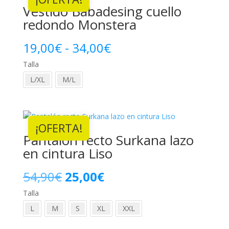
Vestido Babadesing cuello
redondo Monstera
Rango
19,00
€
-
34,00
€
Talla
de
L/XL
M/L
precios:
desde
¡OFERTA!
19,00€
Pantalón recto Surkana lazo
hasta
en cintura Liso
34,00€
El
El
54,90
€
25,00
€
Talla
precio
precio
L
M
S
XL
XXL
original
actual