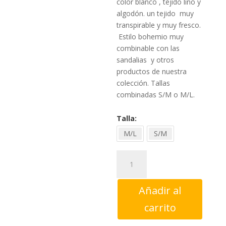
34,00
color blanco , tejido lino y
algodón. un tejido muy
transpirable y muy fresco.
Estilo bohemio muy
combinable con las
sandalias y otros
productos de nuestra
colección. Tallas
combinadas S/M o M/L.
Talla
M/L
S/M
Camisa
Chaleco
Babadesign
Añadir al
Linne
Lux
carrito
Blanc
cantidad