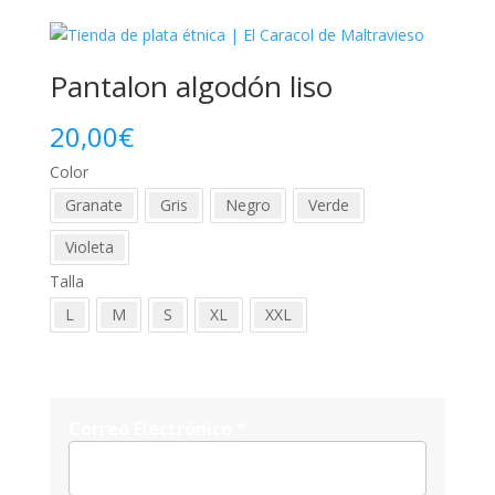
era:
es:
54,90€.
25,00€.
Pantalon algodón liso
20,00
€
Color
Granate
Gris
Negro
Verde
Violeta
Talla
L
M
S
XL
XXL
Correo Electrónico
*