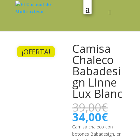
Camisa
¡OFERTA!
Chaleco
Babadesi
gn Linne
Lux Blanc
El
39,00
€
preci
El
34,00
€
origi
preci
era:
actual
Camisa chaleco con
39,00
es:
botones Babadesign, en