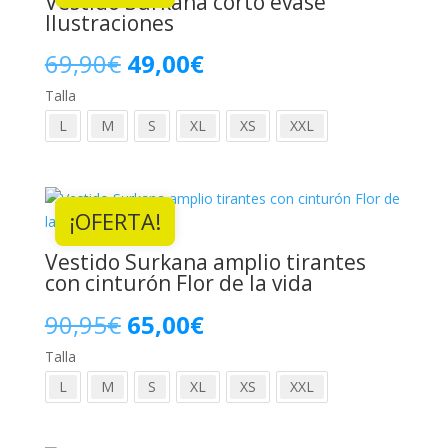
Vestido Surkana corto evasé
Ilustraciones
El
El
69,90
€
49,00
€
Talla
precio
precio
L
M
S
XL
XS
XXL
original
actual
era:
es:
¡OFERTA!
69,90€.
49,00€.
Vestido Surkana amplio tirantes
con cinturón Flor de la vida
El
El
90,95
€
65,00
€
Talla
precio
precio
L
M
S
XL
XS
XXL
original
actual
era:
es: