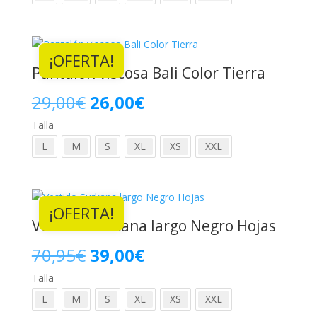
¡OFERTA!
Pantalón viscosa Bali Color Tierra
El
El
29,00
€
26,00
€
Talla
precio
precio
L
M
S
XL
XS
XXL
original
actual
era:
es:
¡OFERTA!
29,00€.
26,00€.
Vestido Surkana largo Negro Hojas
El
El
70,95
€
39,00
€
Talla
precio
precio
L
M
S
XL
XS
XXL
original
actual