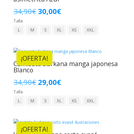
El
El
34,90
€
30,00
€
Talla
precio
precio
L
M
S
XL
XS
XXL
original
actual
era:
es:
¡OFERTA!
34,90€.
30,00€.
Camiseta Surkana manga japonesa
Blanco
El
El
34,90
€
29,00
€
Talla
precio
precio
L
M
S
XL
XS
XXL
original
actual
era:
es:
¡OFERTA!
34,90€.
29,00€.