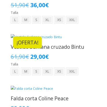
El
El
51,90
€
36,00
€
Talla
precio
precio
L
M
S
XL
XS
XXL
original
actual
era:
es:
¡OFERTA!
51,90€.
36,00€.
Vestido Surkana cruzado Bintu
El
El
61,90
€
29,00
€
Talla
precio
precio
L
M
S
XL
XS
XXL
original
actual
era:
es:
61,90€.
29,00€.
Falda corta Coline Peace