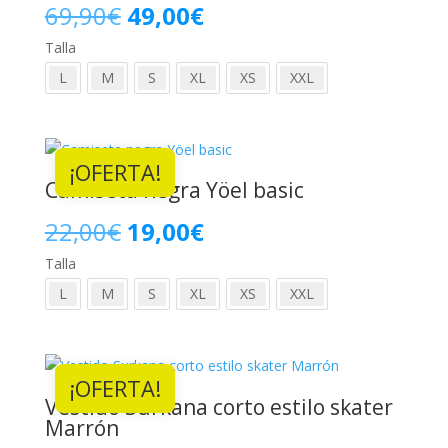
El
El
69,90
€
49,00
€
Talla
precio
precio
L
M
S
XL
XS
XXL
original
actual
era:
es:
¡OFERTA!
69,90€.
49,00€.
Camiseta negra Yöel basic
El
El
22,00
€
19,00
€
Talla
precio
precio
L
M
S
XL
XS
XXL
original
actual
era:
es:
¡OFERTA!
22,00€.
19,00€.
Vestido Surkana corto estilo skater
Marrón