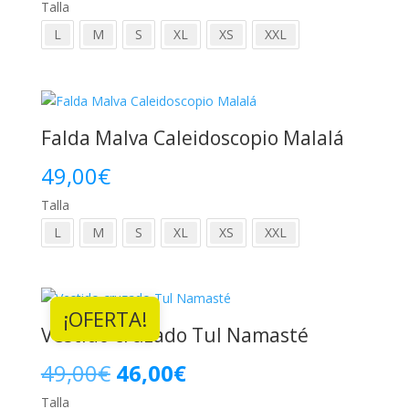
Talla
precio
precio
L
M
S
XL
XS
XXL
original
actual
era:
es:
53,00€.
49,00€.
Falda Malva Caleidoscopio Malalá
49,00
€
Talla
L
M
S
XL
XS
XXL
¡OFERTA!
Vestido cruzado Tul Namasté
El
El
49,00
€
46,00
€
Talla
precio
precio