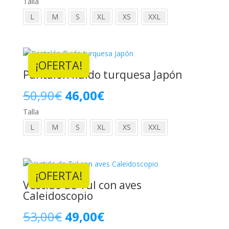
Talla
precio
precio
L
M
S
XL
XS
XXL
original
actual
era:
es:
¡OFERTA!
40,90€.
36,00€.
Pantalón fluido turquesa Japón
El
El
50,90
€
46,00
€
Talla
precio
precio
L
M
S
XL
XS
XXL
original
actual
era:
es:
¡OFERTA!
50,90€.
46,00€.
Vestido de Tul con aves
Caleidoscopio
El
El
53,00
€
49,00
€