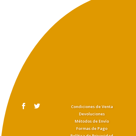
Condiciones de Venta
Devoluciones
Métodos de Envío
Formas de Pago
Política de Privacidad