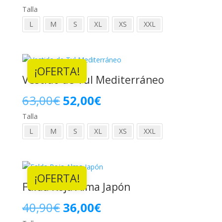
Talla
precio
precio
L
M
S
XL
XS
XXL
original
actual
era:
es:
¡OFERTA!
39,00€.
25,00€.
Vestido de Tul Mediterráneo
El
El
63,00
€
52,00
€
Talla
precio
precio
L
M
S
XL
XS
XXL
original
actual
era:
es:
¡OFERTA!
63,00€.
52,00€.
Falda Roja Alma Japón
El
El
40,90
€
36,00
€