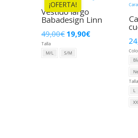
¡OFERTA!
Vestido largo
Ca
Babadesign Linn
cu
El
El
49,00
€
19,90
€
24
Talla
precio
precio
Colo
M/L
S/M
original
actual
Bl
era:
es:
N
49,00€.
19,90€.
Tall
L
XX