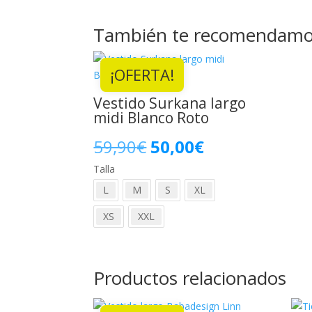
También te recomendam
¡OFERTA!
Vestido Surkana largo
midi Blanco Roto
El
El
59,90
€
50,00
€
Talla
precio
precio
L
M
S
XL
original
actual
XS
XXL
era:
es:
59,90€.
50,00€.
Productos relacionados