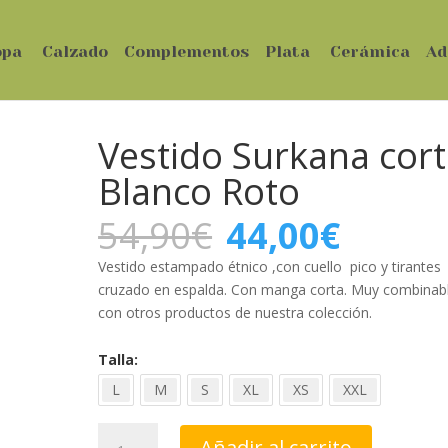
opa
Calzado
Complementos
Plata
Cerámica
Ad
Vestido Surkana cor
Blanco Roto
El
El
54,90
€
44,00
€
precio
precio
original
actual
Vestido estampado étnico ,con cuello pico y tirantes
era:
es:
cruzado en espalda. Con manga corta. Muy combinab
54,90€.
44,00€
con otros productos de nuestra colección.
Talla
L
M
S
XL
XS
XXL
Vestido
Añadir al carrito