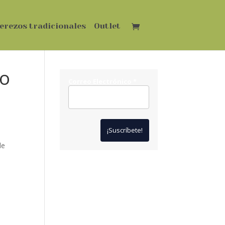
erezos tradicionales
Outlet
to
Correo Electrónico
*
le
.
*
Solo te enviaremos ofertas
y novedades.
*
No compartimos datos con
terceros.