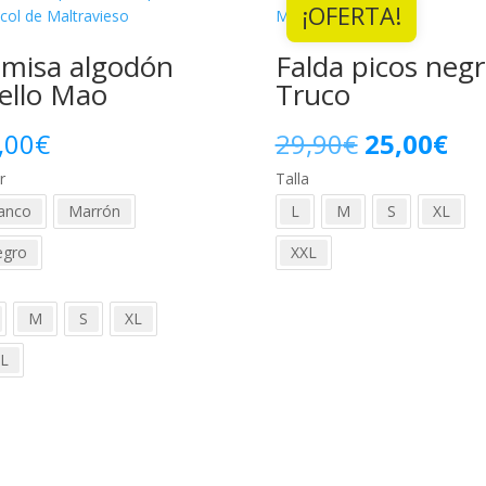
¡OFERTA!
misa algodón
Falda picos neg
ello Mao
Truco
El
El
,00
€
29,90
€
25,00
€
r
Talla
precio
pre
anco
Marrón
L
M
S
XL
original
act
egro
XXL
era:
es:
a
29,90€.
25,
M
S
XL
L