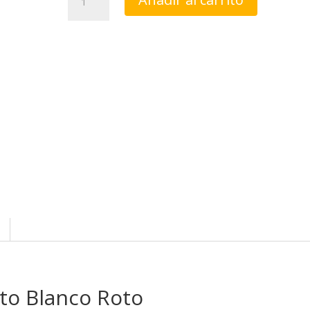
Surkana
corto
Blanco
Roto
cantidad
to Blanco Roto