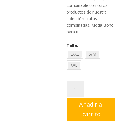
combinable con otros
productos de nuestra
colección . tallas
combinadas. Moda Boho
para ti
Talla
L/XL
S/M
XXL
Pantalón
Coline
sari
Añadir al
bombacho
azul
carrito
cantidad