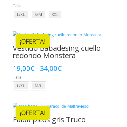
Talla
L/XL
S/M
XXL
¡OFERTA!
Vestido Babadesing cuello
redondo Monstera
Rango
19,00
€
-
34,00
€
Talla
de
L/XL
M/L
precios:
desde
¡OFERTA!
19,00€
Falda picos gris Truco
hasta