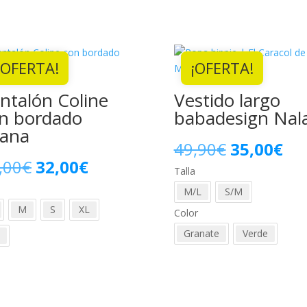
¡OFERTA!
¡OFERTA!
ntalón Coline
Vestido largo
n bordado
babadesign Nal
ana
El
El
49,90
€
35,00
€
El
El
,00
€
32,00
€
Talla
precio
pre
a
precio
precio
M/L
S/M
original
act
M
S
XL
Color
original
actual
era:
es:
Granate
Verde
era:
es:
49,90€.
35,
42,00€.
32,00€.