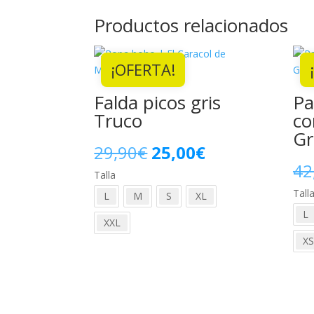
Productos relacionados
¡OFERTA!
Falda picos gris
Pa
Truco
co
Gr
El
El
29,90
€
25,00
€
42
Talla
precio
precio
Tall
L
M
S
XL
original
actual
L
XXL
era:
es:
XS
29,90€.
25,00€.