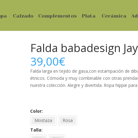
opa
Calzado
Complementos
Plata
Cerámica
Ad
Falda babadesign Ja
39,00
€
Falda larga en tejido de gasa,con estampación de dib
étnicos. Cómoda y muy combinable con otras prenda
nuestra colección. Alegre y divertida. Ropa hippie para 
Color
Mostaza
Rosa
Talla