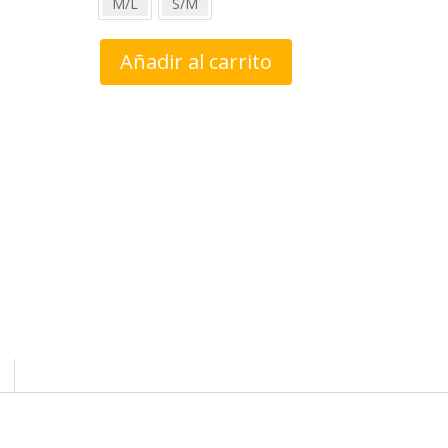
M/L
S/M
Falda
Añadir al carrito
babadesign
Jaya
cantidad