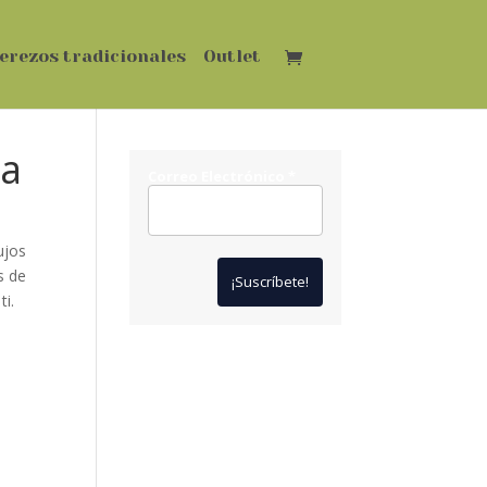
erezos tradicionales
Outlet
ya
Correo Electrónico
*
ujos
s de
ti.
*
Solo te enviaremos ofertas
y novedades.
*
No compartimos datos con
terceros.