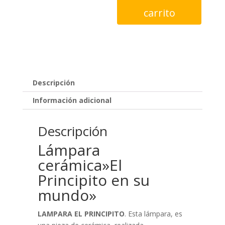
cerámica
carrito
"El
Principito
en
su
mundo"
cantidad
Descripción
Información adicional
Descripción
Lámpara
cerámica»El
Principito en su
mundo»
LAMPARA EL PRINCIPITO
. Esta lámpara, es