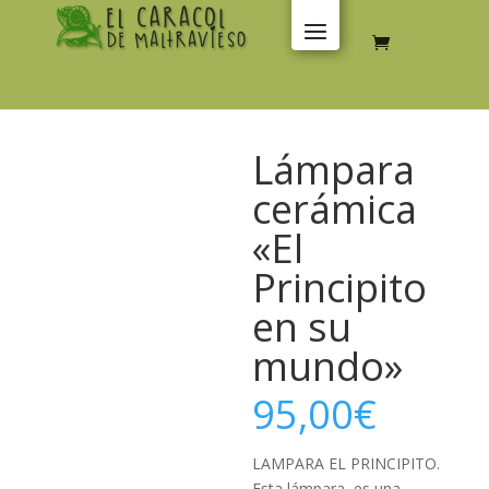
Lámpara
cerámica
«El
Principito
en su
mundo»
95,00
€
LAMPARA EL PRINCIPITO.
Esta lámpara, es una