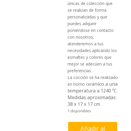
únicas de colección que
se realizan de forma
personalizadas y que
puedes adquirir
poniéndose en contacto
con nosotros,
atenderemos a tus
necesidades aplicando los
esmaltes y colores que
mejor se adecúen a tus
preferencias.
La cocción se ha realizado
ico a una
en horno cerám
temperatura a 1240 ºC.
Medidas aproximadas:
38 x 17 x 17 cm
1 disponibles
Lámpara
Añadir al