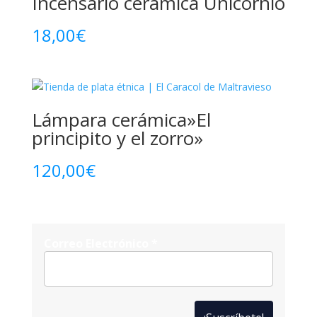
Incensario cerámica Unicornio
18,00
€
Lámpara cerámica»El
principito y el zorro»
120,00
€
Correo Electrónico
*