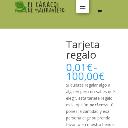
Tarjeta
regalo
0,01
€
-
Ran
100,00
€
de
prec
Si quieres regalar algo a
desd
alguien pero no sabes qué
0,01
elegir, esta tarjeta regalo
hast
es la opción
perfecta
: tú
100,
pones la cantidad y esa
persona elige su prenda
favorita en nuestra tienda.