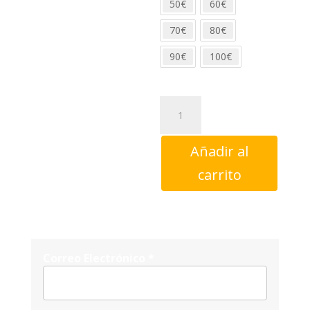
50€
60€
70€
80€
90€
100€
Tarjeta
regalo
cantidad
Añadir al
carrito
Correo Electrónico
*