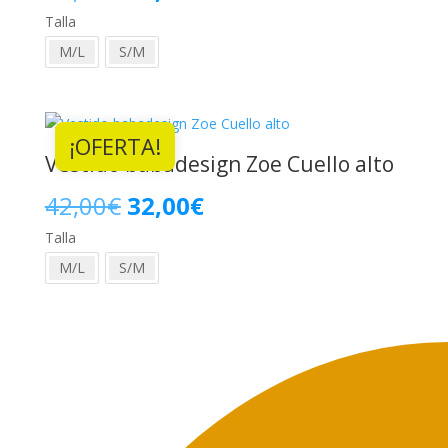
Talla
precio
precio
M/L
S/M
original
actual
era:
es:
¡OFERTA!
42,00€.
32,00€.
Vestido babadesign Zoe Cuello alto
El
El
42,00
€
32,00
€
Talla
precio
precio
M/L
S/M
original
actual
era:
es:
42,00€.
32,00€.