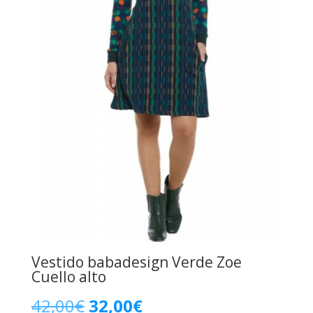
Vestido babadesign Verde Zoe
Cuello alto
El
El
42,00
€
32,00
€