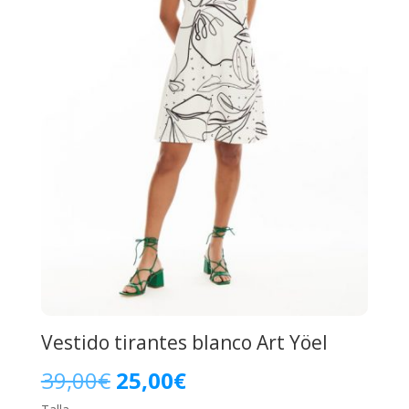
Vestido tirantes blanco Art Yöel
El
El
39,00
€
25,00
€