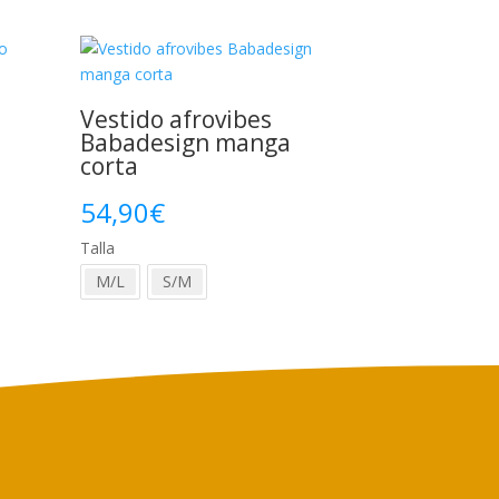
era:
es:
39,90€.
29,90€.
0€.
Vestido afrovibes
Babadesign manga
corta
54,90
€
Talla
M/L
S/M