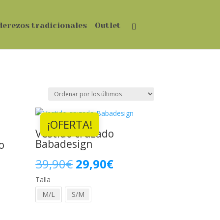
derezos tradicionales
Outlet
¡OFERTA!
Vestido cruzado
Babadesign
o
El
El
39,90
€
29,90
€
Talla
precio
precio
io
M/L
S/M
original
actual
al