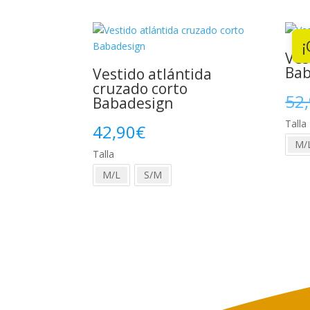
era:
es:
39,90€.
32,00€.
¡
Ves
Bab
Vestido atlántida
cruzado corto
52
Babadesign
Talla
42,90
€
M/
Talla
M/L
S/M