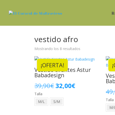
R
vestido afro
Ordenado
Mostrando los 8 resultados
por
los
¡OFERTA!
¡
últimos
Vestido tirantes Astur
Babadesign
Ves
Bab
El
El
39,90
€
32,00
€
49
Talla
precio
precio
Talla
M/L
S/M
original
actual
M/