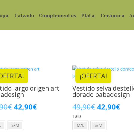
opa
Calzado
Complementos
Plata
Cerámica
A
OFERTA!
¡OFERTA!
tido largo origen art
Vestido selva destell
adesign
dorado babadesign
El
El
El
El
,90
€
42,90
€
49,90
€
42,90
€
precio
precio
Talla
precio
prec
L
S/M
M/L
S/M
original
actual
original
actu