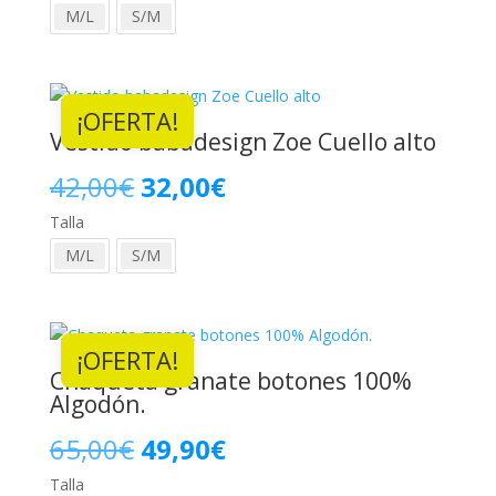
M/L
S/M
original
actual
era:
es:
¡OFERTA!
42,00€.
32,00€.
Vestido babadesign Zoe Cuello alto
El
El
42,00
€
32,00
€
Talla
precio
precio
M/L
S/M
original
actual
era:
es:
¡OFERTA!
42,00€.
32,00€.
Chaqueta granate botones 100%
Algodón.
El
El
65,00
€
49,90
€
Talla
precio
precio