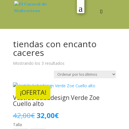
tiendas con encanto
caceres
Ordenado
Mostrando los 3 resultados
por
los
últimos
¡OFERTA!
Vestido babadesign Verde Zoe
Cuello alto
El
El
42,00
€
32,00
€
Talla
precio
precio