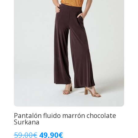
Pantalón fluido marrón chocolate
Surkana
El
El
59,00
€
49,90
€