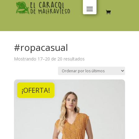
#ropacasual
Ordenado
Mostrando 17–20 de 20 resultados
por
los
últimos
¡OFERTA!