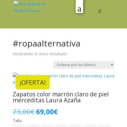
#ropaalternativa
Mostrando el único resultado
¡OFERTA!
Zapatos color marrón claro de piel
merceditas Laura Azaña
El
El
73,00
€
69,00
€
Talla
precio
precio