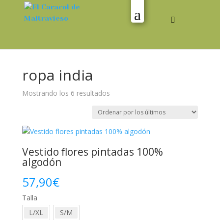
ropa india
Ordenado
Mostrando los 6 resultados
por
los
últimos
Vestido flores pintadas 100%
algodón
57,90
€
Talla
L/XL
S/M