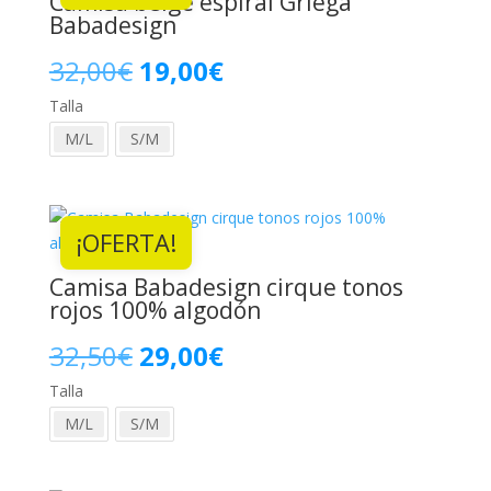
Camisa beige espiral Griega
era:
es:
Babadesign
49,00€.
39,00€.
El
El
32,00
€
19,00
€
Talla
precio
precio
M/L
S/M
original
actual
era:
es:
¡OFERTA!
32,00€.
19,00€.
Camisa Babadesign cirque tonos
rojos 100% algodón
El
El
32,50
€
29,00
€
Talla
precio
precio
M/L
S/M
original
actual
era:
es: