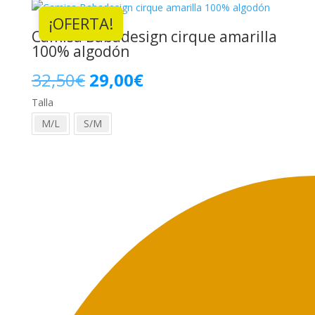
¡OFERTA!
32,50€.
29,00€.
Camisa Babadesign cirque amarilla
100% algodón
El
El
32,50
€
29,00
€
Talla
precio
precio
M/L
S/M
original
actual
era:
es:
32,50€.
29,00€.