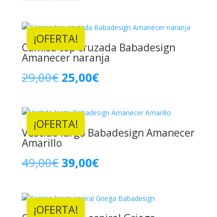
¡OFERTA!
Camisa top cruzada Babadesign
Amanecer naranja
El
El
29,00
€
25,00
€
precio
precio
original
actual
¡OFERTA!
Vestido largo Babadesign Amanecer
era:
es:
Amarillo
29,00€.
25,00€.
El
El
49,00
€
39,00
€
precio
precio
original
actual
¡OFERTA!