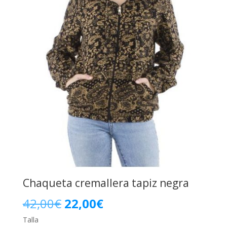
Chaqueta cremallera tapiz negra
El
El
42,00
€
22,00
€
Talla
precio
precio