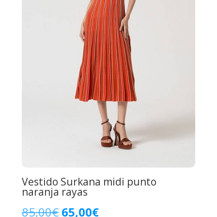
Vestido Surkana midi punto
naranja rayas
El
El
85,00
€
65,00
€