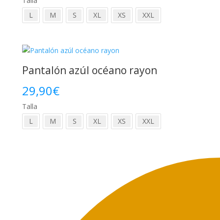
Talla
L
M
S
XL
XS
XXL
Pantalón azúl océano rayon
29,90
€
Talla
L
M
S
XL
XS
XXL