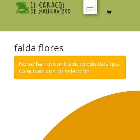
falda flores
No se han encontrado productos que
coincidan con tu selección.