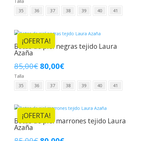
Talla
precio
precio
35
36
37
38
39
40
41
original
actual
era:
es:
¡OFERTA!
73,00€.
59,00€.
Botas de piel negras tejido Laura
Azaña
El
El
85,00
€
80,00
€
Talla
precio
precio
35
36
37
38
39
40
41
original
actual
era:
es:
¡OFERTA!
85,00€.
80,00€.
Botas de piel marrones tejido Laura
Azaña
El
El
85,00
€
80,00
€