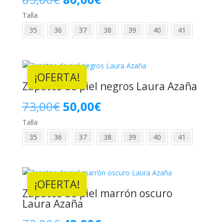
Talla
precio
precio
35
36
37
38
39
40
41
original
actual
era:
es:
¡OFERTA!
85,00€.
80,00€.
Zapatos de piel negros Laura Azaña
El
El
73,00
€
50,00
€
Talla
precio
precio
35
36
37
38
39
40
41
original
actual
era:
es:
¡OFERTA!
73,00€.
50,00€.
Zapatos de piel marrón oscuro
Laura Azaña