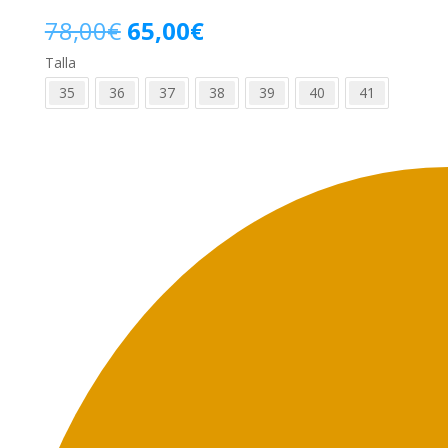
El
El
78,00
€
65,00
€
Talla
precio
precio
35
36
37
38
39
40
41
original
actual
era:
es:
78,00€.
65,00€.