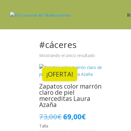
R
#cáceres
Mostrando el único resultado
¡OFERTA!
Zapatos color marrón
claro de piel
merceditas Laura
Azaña
El
El
73,00
€
69,00
€
Talla
precio
precio