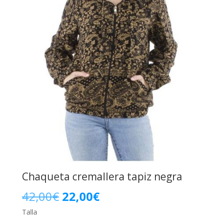
Chaqueta cremallera tapiz negra
El
El
42,00
€
22,00
€
Talla
precio
precio